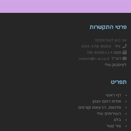
פרטי התקשרות
אני כאן לשירותכם!
נייד
054-478-8054
פקס
08-9266114
דוא"ל
rotem@r-w.co.il
לפיסבוק שלי
תפריט
דף ראשי
אודות רותם ויצמן
סדנאות, הרצאות וקורסים
השירותים שלי
בלוג
צור קשר