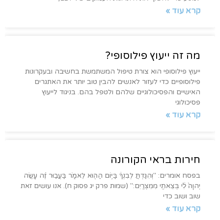
קרא עוד »
מה זה ייעוץ פילוסופי?
ייעוץ פילוסופי הוא צורת טיפול המשתמשת בחשיבה ובעקרונות
פילוסופיים כדי לעזור לאנשים להבין טוב יותר את האתגרים
האישיים והפסיכולוגיים שלהם ולטפל בהם. בניגוד לייעוץ
פסיכולוגי
קרא עוד »
חירות בראי הקורונה
בפסח אומרים: "וְהִגַּדְתָּ֣ לְבִנְךָ֔ בַּיּ֥וֹם הַה֖וּא לֵאמֹ֑ר בַּעֲב֣וּר זֶ֗ה עָשָׂ֤ה
יְהוָה֙ לִ֔י בְּצֵאתִ֖י מִמִּצְרָֽיִם:" (שמות פרק יג פסוק ח). אנו עושים זאת
שוב ושוב כדי
קרא עוד »