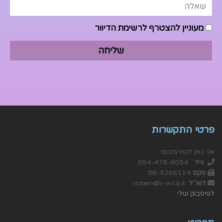
מעוניין להצטרף לרשימת הדיוור
שליחה
פרטי התקשרות
אני כאן לשירותכם!
נייד
054-478-8054
פקס
08-9266114
דוא"ל
rotem@r-w.co.il
לפיסבוק שלי